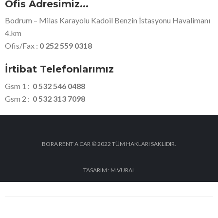
Ofis Adresimiz...
Bodrum – Milas Karayolu Kadoil Benzin İstasyonu Havalimanı
4.km
Ofis/Fax :
0 252 559 0318
İrtibat Telefonlarımız
Gsm 1 :
0 532 546 0488
Gsm 2 :
0 532 313 7098
BORA RENT A CAR © 2022 TÜM HAKLARI SAKLIDIR.
TASARIM : M.VURAL