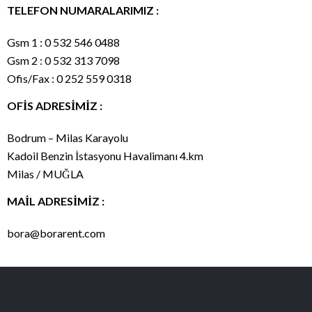
TELEFON NUMARALARIMIZ :
Gsm 1 : 0 532 546 0488
Gsm 2 : 0 532 313 7098
Ofis/Fax : 0 252 559 0318
OFİS ADRESİMİZ :
Bodrum – Milas Karayolu
Kadoil Benzin İstasyonu Havalimanı 4.km
Milas / MUĞLA
MAİL ADRESİMİZ :
bora@borarent.com