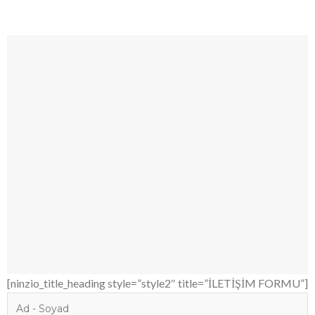
[ninzio_title_heading style=”style2″ title=”İLETİŞİM FORMU”]